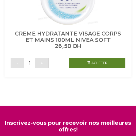
CREME HYDRATANTE VISAGE CORPS
ET MAINS 100ML NIVEA SOFT
26,50
DH
quantité
-
+
ACHETER
de
CREME
HYDRATANTE
VISAGE
CORPS
ET
MAINS
100ML
NIVEA
SOFT
Inscrivez-vous pour recevoir nos meilleures
offres!