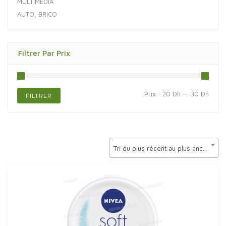
MULTIMÉDIA
AUTO, BRICO
Filtrer Par Prix
Prix
Prix
Prix :
20 Dh
—
30 Dh
FILTRER
min
max
Tri du plus récent au plus ancien