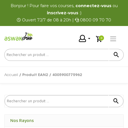
Bonjour ! Pour faire vos courses,
connectez-vous
ou
inscrivez-vous
:)
Ouvert 7J/7 de 08 à 20h |
0800 09 70 70
0
Accueil
/ Produit EAN2 / 4005900775962
Nos Rayons