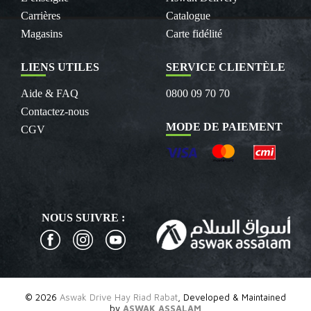
Carrières
Catalogue
Magasins
Carte fidélité
LIENS UTILES
SERVICE CLIENTÈLE
Aide & FAQ
0800 09 70 70
Contactez-nous
MODE DE PAIEMENT
CGV
NOUS SUIVRE :
© 2026
Aswak Drive Hay Riad Rabat
, Developed & Maintained
by
ASWAK ASSALAM