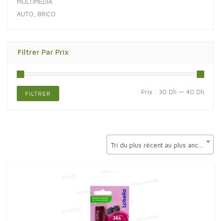
MULTIMÉDIA
AUTO, BRICO
Filtrer Par Prix
Prix
Prix
Prix :
30 Dh
—
40 Dh
FILTRER
min
max
Tri du plus récent au plus ancien