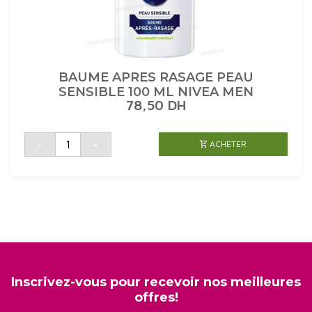
BAUME APRES RASAGE PEAU
SENSIBLE 100 ML NIVEA MEN
78,50
DH
quantité
-
+
ACHETER
de
BAUME
APRES
RASAGE
PEAU
SENSIBLE
100
ML
NIVEA
MEN
Inscrivez-vous pour recevoir nos meilleures
offres!