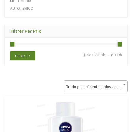
MULTIMÉDIA
AUTO, BRICO
Filtrer Par Prix
Prix
Prix
Prix :
70 Dh
—
80 Dh
FILTRER
min
max
Tri du plus récent au plus ancien