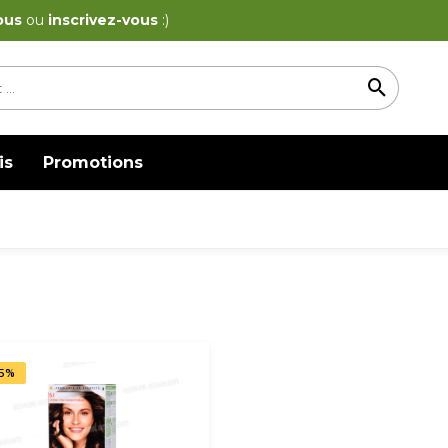
ous
ou
inscrivez-vous
:)
is
Promotions
5%