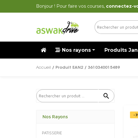
Bonjour ! Pour faire vos courses,
connectez-v
Nos rayons
Produits Jan
Accueil
/ Produit EAN2 / 3610340015489
-3
Nos Rayons
PATISSERIE