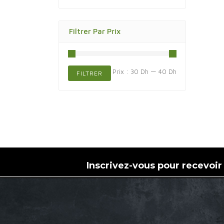
Filtrer Par Prix
Prix
Prix
Prix :
30 Dh
—
40 Dh
FILTRER
min
max
Inscrivez-vous pour recevoir