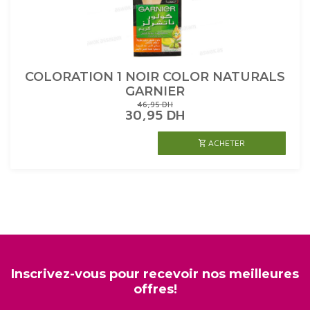
COLORATION 1 NOIR COLOR NATURALS
GARNIER
46,95
DH
LE
LE
30,95
DH
PRIX
PRIX
INITIAL
ACTUEL
ACHETER
ÉTAIT :
EST :
46,95 DH.
30,95 DH.
Inscrivez-vous pour recevoir nos meilleures
offres!