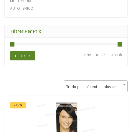
MULTIMÉDIA
AUTO, BRICO
Filtrer Par Prix
Prix
Prix
Prix :
30 Dh
—
40 Dh
FILTRER
min
max
Tri du plus récent au plus ancien
-35%