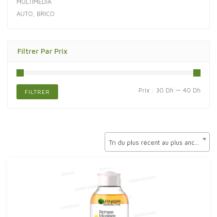
MULTIMÉDIA
AUTO, BRICO
Filtrer Par Prix
Prix
Prix
Prix :
30 Dh
—
40 Dh
FILTRER
min
max
Tri du plus récent au plus ancien