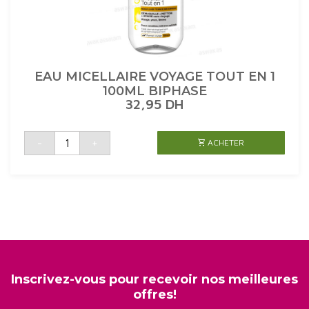
EAU MICELLAIRE VOYAGE TOUT EN 1
100ML BIPHASE
32,95
DH
quantité
-
+
ACHETER
de
EAU
MICELLAIRE
VOYAGE
TOUT
EN
1
100ML
BIPHASE
Inscrivez-vous pour recevoir nos meilleures
offres!