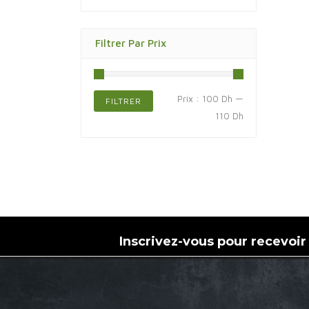
Filtrer Par Prix
Prix
Prix
Prix :
100 Dh
—
FILTRER
min
max
110 Dh
Inscrivez-vous pour recevoir