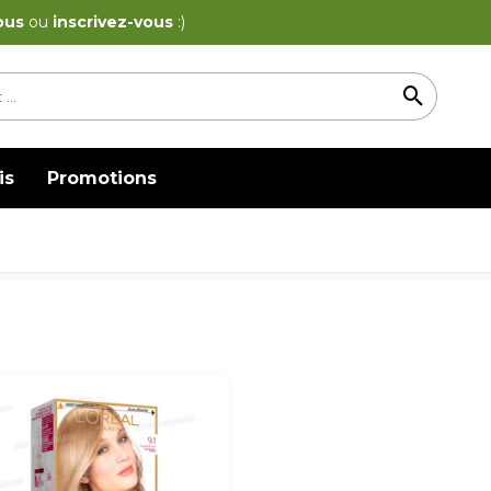
ous
ou
inscrivez-vous
:)
is
Promotions