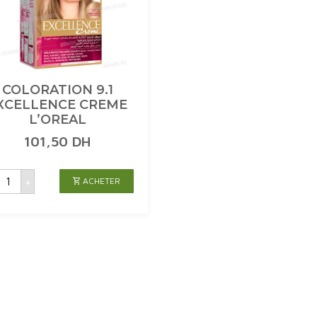
COLORATION 9.1
XCELLENCE CREME
L’OREAL
101,50
DH
uantité
+
ACHETER
de
COLORATION
.1
EXCELLENCE
CREME
L'OREAL