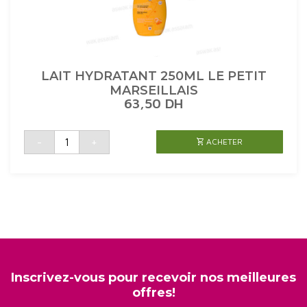
LAIT HYDRATANT 250ML LE PETIT
MARSEILLAIS
63,50
DH
quantité
-
+
ACHETER
de
LAIT
HYDRATANT
250ML
LE
PETIT
MARSEILLAIS
Inscrivez-vous pour recevoir nos meilleures
offres!