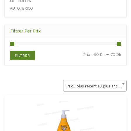
MULTIMÉDIA
AUTO, BRICO
Filtrer Par Prix
Prix
Prix
Prix :
60 Dh
—
70 Dh
FILTRER
min
max
Tri du plus récent au plus ancien