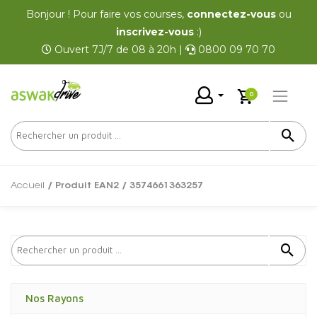
Bonjour ! Pour faire vos courses,
connectez-vous
ou
inscrivez-vous
:)
Ouvert 7J/7 de 08 à 20h |
0800 09 70 70
0
Accueil
/ Produit EAN2 / 3574661363257
Nos Rayons