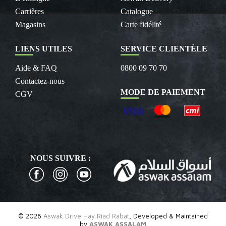
Carrières
Catalogue
Magasins
Carte fidélité
LIENS UTILES
SERVICE CLIENTÈLE
Aide & FAQ
0800 09 70 70
Contactez-nous
MODE DE PAIEMENT
CGV
NOUS SUIVRE :
© 2026
Aswak Drive Hay Riad Rabat
, Developed & Maintained
by
ASWAK ASSALAM