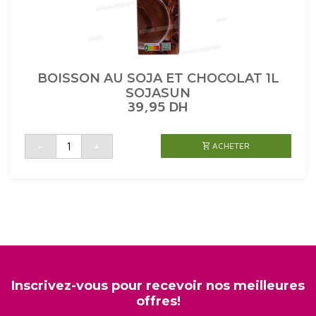
BOISSON AU SOJA ET CHOCOLAT 1L
SOJASUN
39,95
DH
quantité
-
+
ACHETER
de
BOISSON
AU
SOJA
ET
CHOCOLAT
1L
SOJASUN
Inscrivez-vous pour recevoir nos meilleures
offres!