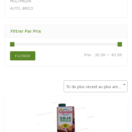
MULTIMÉDIA
AUTO, BRICO
Filtrer Par Prix
Prix
Prix
Prix :
30 Dh
—
40 Dh
FILTRER
min
max
Tri du plus récent au plus ancien