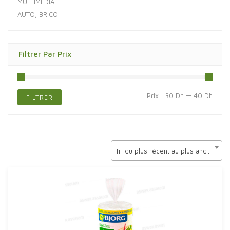
MULTIMÉDIA
AUTO, BRICO
Filtrer Par Prix
Prix
Prix
Prix :
30 Dh
—
40 Dh
FILTRER
min
max
Tri du plus récent au plus ancien