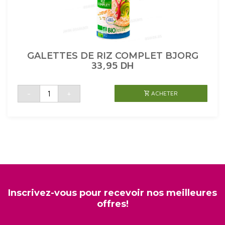
GALETTES DE RIZ COMPLET BJORG
33,95
DH
quantité
-
+
ACHETER
de
GALETTES
DE
RIZ
COMPLET
BJORG
Inscrivez-vous pour recevoir nos meilleures
offres!