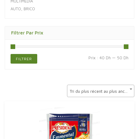
MULTIMÉDIA
AUTO, BRICO
Filtrer Par Prix
Prix
Prix
Prix :
40 Dh
—
50 Dh
FILTRER
min
max
Tri du plus récent au plus ancien