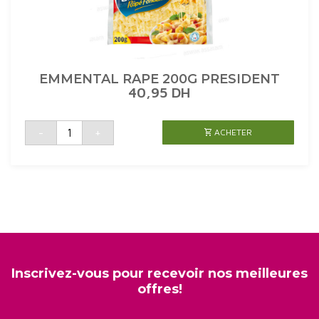
EMMENTAL RAPE 200G PRESIDENT
40,95
DH
quantité
-
+
ACHETER
de
EMMENTAL
RAPE
200G
PRESIDENT
Inscrivez-vous pour recevoir nos meilleures
offres!