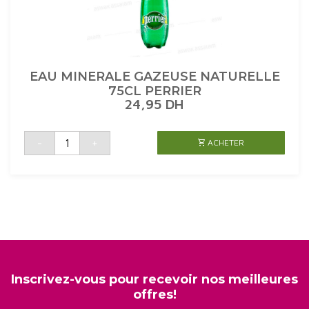
EAU MINERALE GAZEUSE NATURELLE
75CL PERRIER
24,95
DH
quantité
-
+
ACHETER
de
EAU
MINERALE
GAZEUSE
NATURELLE
75CL
PERRIER
Inscrivez-vous pour recevoir nos meilleures
offres!