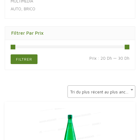
MULTIMÉDIA
AUTO, BRICO
Filtrer Par Prix
Prix
Prix
Prix :
20 Dh
—
30 Dh
FILTRER
min
max
Tri du plus récent au plus ancien