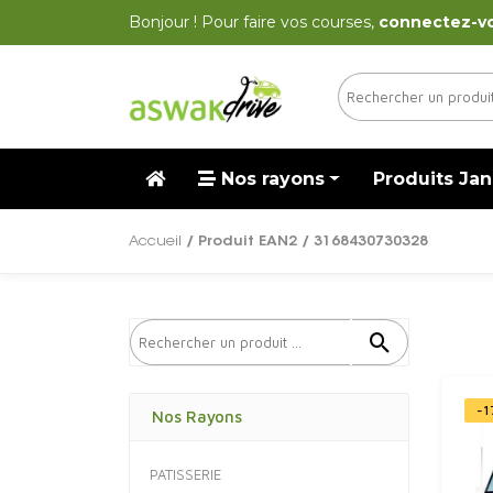
Bonjour ! Pour faire vos courses,
connectez-v
Nos rayons
Produits Jan
Accueil
/ Produit EAN2 / 3168430730328
-1
Nos Rayons
PATISSERIE