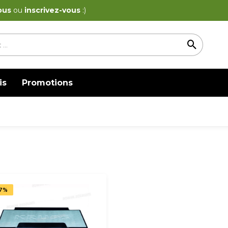
ous
ou
inscrivez-vous
:)
is
Promotions
7%