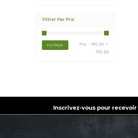
Filtrer Par Prix
Prix
Prix
Prix :
740 Dh
—
FILTRER
min
max
750 Dh
Inscrivez-vous pour recevoir