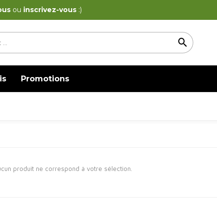
ous
ou
inscrivez-vous
:)
is
Promotions
cun produit ne correspond à votre sélection.