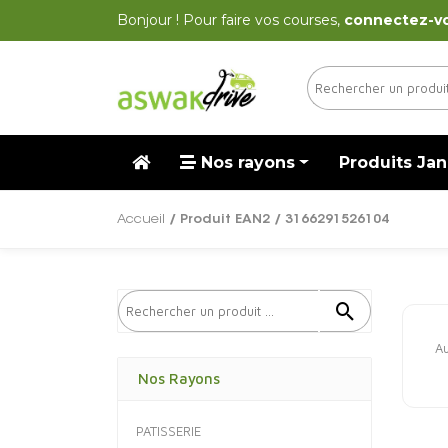
Bonjour ! Pour faire vos courses,
connectez-v
Nos rayons
Produits Jan
Accueil
/ Produit EAN2 / 3166291526104
Au
Nos Rayons
PATISSERIE