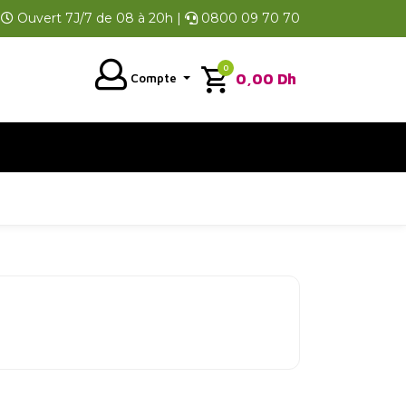
Ouvert 7J/7 de 08 à 20h |
0800 09 70 70
0
0,00
Dh
Compte