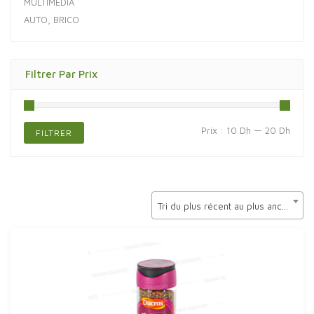
MULTIMÉDIA
AUTO, BRICO
Filtrer Par Prix
Prix
Prix
Prix :
10 Dh
—
20 Dh
FILTRER
min
max
Tri du plus récent au plus ancien