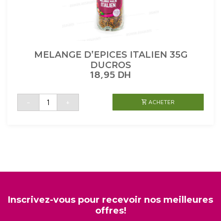
MELANGE D’EPICES ITALIEN 35G
DUCROS
18,95
DH
quantité
-
+
ACHETER
de
MELANGE
D'EPICES
ITALIEN
35G
DUCROS
Inscrivez-vous pour recevoir nos meilleures
offres!