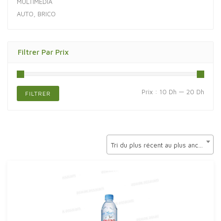
MULTIMÉDIA
AUTO, BRICO
Filtrer Par Prix
Prix
Prix
Prix :
10 Dh
—
20 Dh
FILTRER
min
max
Tri du plus récent au plus ancien