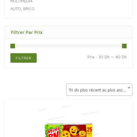
MULTIMÉDIA
AUTO, BRICO
Filtrer Par Prix
Prix
Prix
Prix :
30 Dh
—
40 Dh
FILTRER
min
max
Tri du plus récent au plus ancien