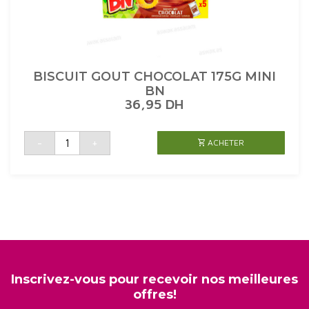
BISCUIT GOUT CHOCOLAT 175G MINI
BN
36,95
DH
quantité
-
+
ACHETER
de
BISCUIT
GOUT
CHOCOLAT
175G
MINI
BN
Inscrivez-vous pour recevoir nos meilleures
offres!