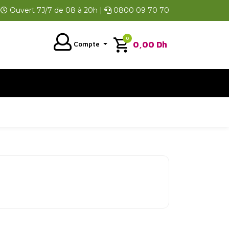
Ouvert 7J/7 de 08 à 20h |
0800 09 70 70
0
0,00
Dh
Compte