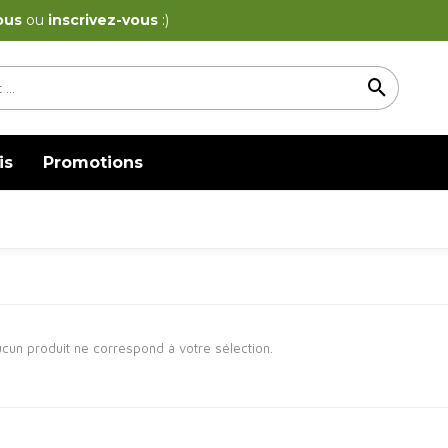
ous
ou
inscrivez-vous
:)
is
Promotions
cun produit ne correspond à votre sélection.