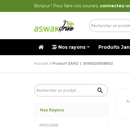
Bonjour ! Pour faire vos courses,
connectez-v
Nos rayons
Produits Jan
Accueil
/ Produit EAN2 / 3045320508802
Au
Nos Rayons
PATISSERIE