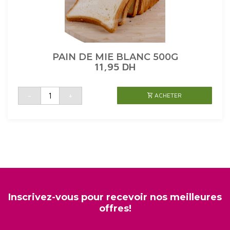
PAIN DE MIE BLANC 500G
11,95
DH
quantité
-
+
ACHETER
de
PAIN
DE
MIE
BLANC
500G
Inscrivez-vous pour recevoir nos meilleures
offres!