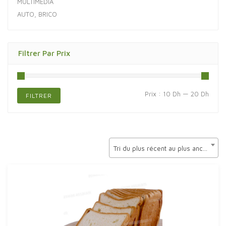
MULTIMÉDIA
AUTO, BRICO
Filtrer Par Prix
Prix
Prix
Prix :
10 Dh
—
20 Dh
FILTRER
min
max
Tri du plus récent au plus ancien