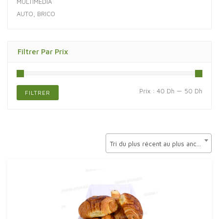
MULTIMÉDIA
AUTO, BRICO
Filtrer Par Prix
Prix
Prix
Prix :
40 Dh
—
50 Dh
FILTRER
min
max
Tri du plus récent au plus ancien