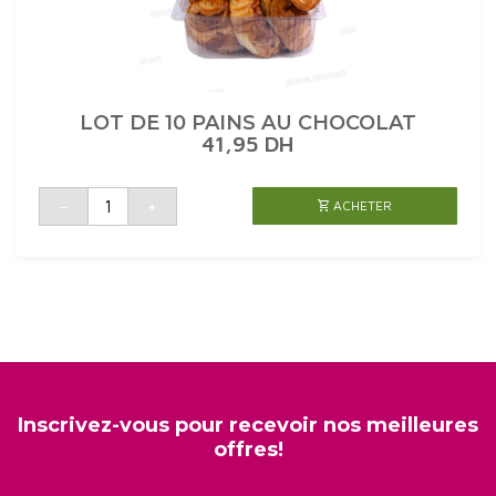
LOT DE 10 PAINS AU CHOCOLAT
41,95
DH
quantité
-
+
ACHETER
de
LOT
DE
10
PAINS
AU
CHOCOLAT
Inscrivez-vous pour recevoir nos meilleures
offres!