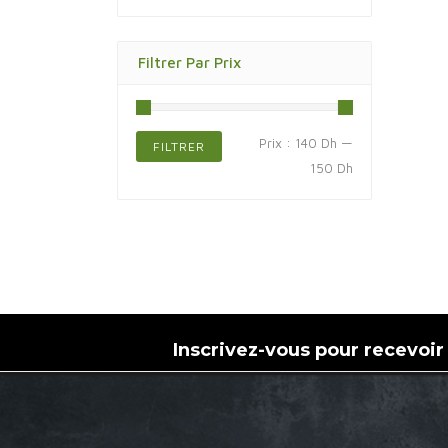
Filtrer Par Prix
Prix
Prix
Prix :
140 Dh
—
FILTRER
min
max
150 Dh
Inscrivez-vous pour recevoir