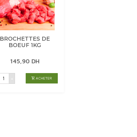
BROCHETTES DE
BOEUF 1KG
145,90
DH
uantité
+
ACHETER
de
BROCHETTES
DE
BOEUF
1KG