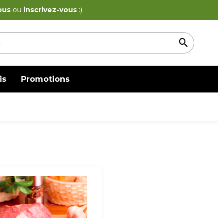
ous
ou
inscrivez-vous
:)
is
Promotions