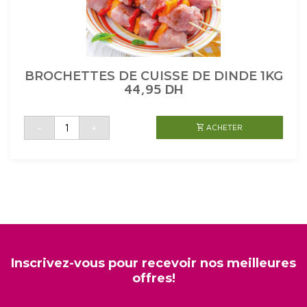
BROCHETTES DE CUISSE DE DINDE 1KG
44,95
DH
quantité
-
+
ACHETER
de
BROCHETTES
DE
CUISSE
DE
DINDE
1KG
Inscrivez-vous pour recevoir nos meilleures
offres!