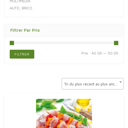
MULTIMÉDIA
AUTO, BRICO
Filtrer Par Prix
Prix
Prix
Prix :
40 Dh
—
50 Dh
FILTRER
min
max
Tri du plus récent au plus ancien