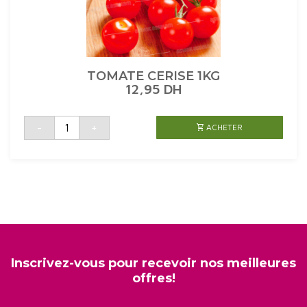
TOMATE CERISE 1KG
12,95
DH
quantité
-
+
ACHETER
de
TOMATE
CERISE
1KG
Inscrivez-vous pour recevoir nos meilleures
offres!