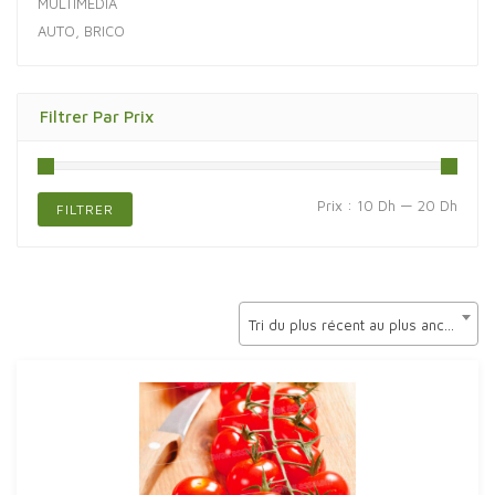
MULTIMÉDIA
AUTO, BRICO
Filtrer Par Prix
Prix
Prix
Prix :
10 Dh
—
20 Dh
FILTRER
min
max
Tri du plus récent au plus ancien