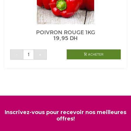
POIVRON ROUGE 1KG
19,95
DH
quantité
-
+
ACHETER
de
POIVRON
ROUGE
1KG
Inscrivez-vous pour recevoir nos meilleures
offres!