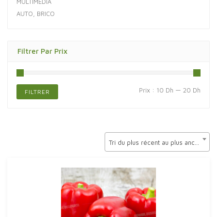
MULTIMÉDIA
AUTO, BRICO
Filtrer Par Prix
Prix
Prix
Prix :
10 Dh
—
20 Dh
FILTRER
min
max
Tri du plus récent au plus ancien