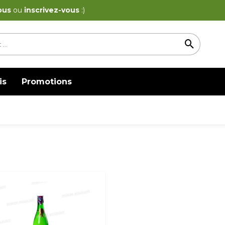
ous
ou
inscrivez-vous
:)
is
Promotions