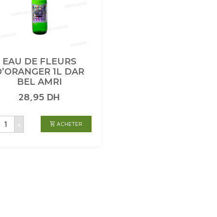
EAU DE FLEURS
D’ORANGER 1L DAR
BEL AMRI
28,95
DH
uantité
+
ACHETER
de
EAU
DE
FLEURS
D'ORANGER
L
DAR
BEL
AMRI