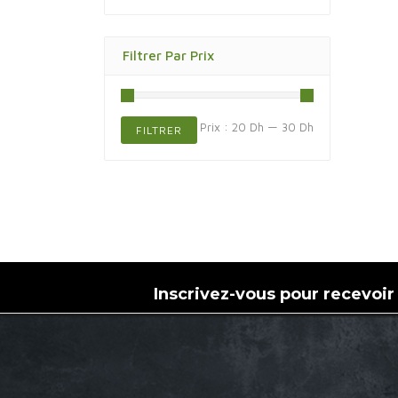
Filtrer Par Prix
Prix
Prix
Prix :
20 Dh
—
30 Dh
FILTRER
min
max
Inscrivez-vous pour recevoir