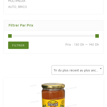
MULTIMÉDIA
AUTO, BRICO
Filtrer Par Prix
Prix
Prix
Prix :
130 Dh
—
140 Dh
FILTRER
min
max
Tri du plus récent au plus ancien