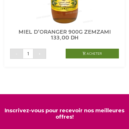
MIEL D’ORANGER 900G ZEMZAMI
133,00
DH
quantité
-
+
ACHETER
de
MIEL
D'ORANGER
900G
ZEMZAMI
Inscrivez-vous pour recevoir nos meilleures
offres!