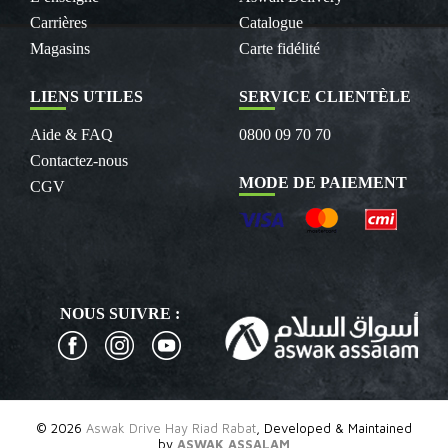
Carrières
Catalogue
Magasins
Carte fidélité
LIENS UTILES
SERVICE CLIENTÈLE
Aide & FAQ
0800 09 70 70
Contactez-nous
MODE DE PAIEMENT
CGV
NOUS SUIVRE :
© 2026
Aswak Drive Hay Riad Rabat
, Developed & Maintained
by
ASWAK ASSALAM