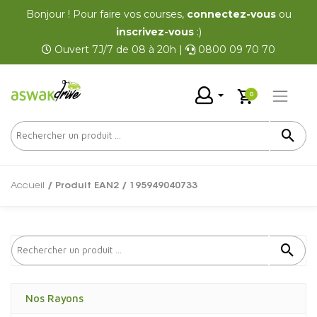
Bonjour ! Pour faire vos courses,
connectez-vous
ou
inscrivez-vous
:)
Ouvert 7J/7 de 08 à 20h |
0800 09 70 70
0
Accueil
/ Produit EAN2 / 195949040733
Nos Rayons