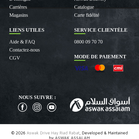
Carrières
Catalogue
Magasins
Carte fidélité
LIENS UTILES
SERVICE CLIENTÈLE
Aide & FAQ
0800 09 70 70
Contactez-nous
MODE DE PAIEMENT
CGV
NOUS SUIVRE :
© 2026
Aswak Drive Hay Riad Rabat
, Developed & Maintained
by
ASWAK ASSALAM