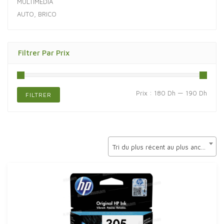
MULTIMÉDIA
AUTO, BRICO
Filtrer Par Prix
Prix
Prix
Prix :
180 Dh
—
190 Dh
FILTRER
min
max
Tri du plus récent au plus ancien