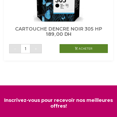
CARTOUCHE DENCRE NOIR 305 HP
189,00
DH
quantité
-
+
ACHETER
de
CARTOUCHE
DENCRE
NOIR
305
HP
Inscrivez-vous pour recevoir nos meilleures
offres!