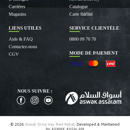
Carrières
Catalogue
Magasins
Carte fidélité
LIENS UTILES
SERVICE CLIENTÈLE
Aide & FAQ
0800 09 70 70
Contactez-nous
MODE DE PAIEMENT
CGV
NOUS SUIVRE :
© 2026
Aswak Drive Hay Riad Rabat
, Developed & Maintained
by
ASWAK ASSALAM