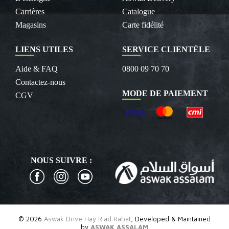
Carrières
Catalogue
Magasins
Carte fidélité
LIENS UTILES
SERVICE CLIENTÈLE
Aide & FAQ
0800 09 70 70
Contactez-nous
MODE DE PAIEMENT
CGV
NOUS SUIVRE :
© 2026
Aswak Drive Hay Riad Rabat
, Developed & Maintained
by
ASWAK ASSALAM