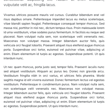
His
vulputate velit ac, fringilla lacus.
Idea
to
His
Vivamus ultrices posuere mauris vel cursus. Curabitur bibendum erat vel
Employers
risus dapibus ornare. Pellentesque imperdiet lacus eu metus scelerisque,
vitae blandit sapien feugiat. Pellentesque consequat tempor rhoncus. Sed
massa nisi, porttitor in nisl nec, dictum tempus risus. Proin malesuada lorem
id urna vestibulum, vitae sodales purus fermentum. In facilisis eu neque sed
placerat. Nam volutpat nulla sem, non scelerisque velit venenatis nec.
Maecenas non volutpat massa. Integer bibendum auctor felis, quis
vehicula orci feugiat lobortis. Praesent aliquet risus eleifend augue rhoncus
porta. Suspendisse orci tortor, euismod vel pulvinar vitae, adipiscing ut
enim. Etiam elementum id turpis ac egestas. Suspendisse potenti. Ut quis
interdum nunc.
Ut nec quam rhoncus, porta justo sed, tempor felis. Praesent iaculis nunc
sed aliquet vestibulum. Aliquam ac purus leo. Donec non gravida arcu.
Vestibulum fringilla nibh in orci varius, et ultrices felis pharetra. Morbi
sagittis magna id elit viverra euismod. Donec fermentum lectus vel egestas
vestibulum. Pellentesque in condimentum purus. Nam volutpat nulla sem,
non scelerisque velit venenatis nec. Maecenas non volutpat massa.
Integer bibendum auctor felis, quis vehicula orci feugiat lobortis. Praesent
aliquet risus eleifend augue rhoncus porta. Suspendisse orci tortor,
euismod vel pulvinar vitae, adipiscing ut enim. Etiam elementum id turpis
ac egestas. Suspendisse potenti. Ut quis interdum nunc.