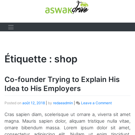
Skip
to
content
Étiquette :
shop
Co-founder Trying to Explain His
Idea to His Employers
on
Posted on
août 12, 2018
|
by
redaeadmin
|
Leave a Comment
Co-
founder
Cras sapien diam, scelerisque ut ornare a, viverra sit amet
Trying
magna. Mauris sapien dolor, aliquam tristique nulla vitae,
to
ornare bibendum massa. Lorem ipsum dolor sit amet,
Explain
consectetur adipiscing elit. Nullam ut enim tincidunt,